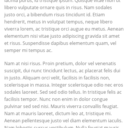
lacinia purus, id tristique ipsum. Quisque vitae nibh ut
libero vulputate ornare quis in risus. Nam sodales
justo orci, a bibendum risus tincidunt id. Etiam
hendrerit, metus in volutpat tempus, neque libero
viverra lorem, ac tristique orci augue eu metus. Aenean
elementum nisi vitae justo adipiscing gravida sit amet
et risus. Suspendisse dapibus elementum quam, vel
semper mi tempus ac.
Nam at nisi risus. Proin pretium, dolor vel venenatis
suscipit, dui nunc tincidunt lectus, ac placerat felis dui
in justo. Aliquam orci velit, facilisis in facilisis non,
scelerisque in massa. Integer scelerisque odio nec eros
sodales laoreet. Sed sed odio tellus. In tristique felis ac
facilisis tempor. Nunc non enim in dolor congue
pulvinar sed sed nisi. Mauris viverra convallis feugiat.
Nam at mauris laoreet, dictum leo at, tristique mi.
Aenean pellentesque justo vel diam elementum iaculis.
Nam lobortis cursus vestibulum. Nulla feugiat mauris